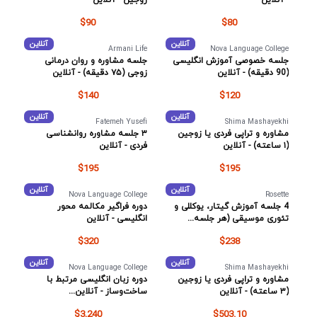
$90
$80
آنلاین
آنلاین
Armani Life
Nova Language College
جلسه خصوصی آموزش انگلیسی
جلسه مشاوره و روان درمانی
(90 دقیقه) - آنلاین
زوجی (۷۵ دقیقه) - آنلاین
$140
$120
آنلاین
آنلاین
Fatemeh Yusefi
Shima Mashayekhi
مشاوره و تراپی فردی یا زوجین
۳ جلسه مشاوره روانشناسی
(۱ ساعته) - آنلاین
فردی - آنلاین
$195
$195
آنلاین
آنلاین
Nova Language College
Rosette
4 جلسه آموزش گیتار، یوکللی و
دوره فراگیر مکالمه محور
تئوری موسیقی (هر جلسه...
انگلیسی - آنلاین
$320
$238
آنلاین
آنلاین
Nova Language College
Shima Mashayekhi
مشاوره و تراپی فردی یا زوجین
دوره زبان انگلیسی مرتبط با
(۳ ساعته) - آنلاین
ساخت‌و‌ساز - آنلاین...
$3,240
$503.10