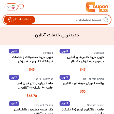
انتخاب استان
جدیدترین خدمات آنلاین
آنلاین
آنلاین
Tekdoon
Darsoon
کوپن خرید کلاس‌های آنلاین
کوپن خرید محصولات و خدمات
درسون - به ارزش ۵۰ دلار...
فروشگاه تکدون - به ارزش ...
$45
$45
آنلاین
آنلاین
Zahra Rouzegar
Dr.Bahraminejad
برنامه تمرینی حرفه ای - آنلاین
جلسه روان‌درمانی فردی (هر
جلسه ۶۰ دقیقه) - آنلاین...
$50
$65.70
آنلاین
آنلاین
Fatemeh Yusefi
Seventh Sense
جلسه روانکاوی فردی (۶۰ دقیقه)
یک جلسه مشاوره روانشناسی
- آنلاین
زوجین - آنلاین