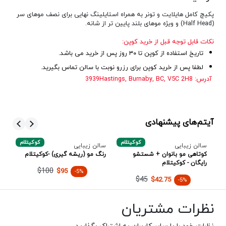
پکیچ کامل هایلایت و تونر به همراه استایلینگ نهایی برای نصف موهای سر
(Half Head) و
ویژه موهای بلند پایین تر از شانه.
نکات قابل توجه قبل از خرید کوپن:
تاریخ استفاده از کوپن تا ۳۰ روز پس از خرید می باشد.
لطفا پس از خرید کوپن برای رزرو نوبت با سالن تماس بگیرید.
آدرس: 3939Hastings, Burnaby, BC, V5C 2H8
آیتم‌های پیشنهادی
بی
کوکیتلام
کوکیتلام
سالن زیبایی
سالن زیبایی
سا
کوتاهی مو بانوان + شستشو
رنگ مو (ریشه گیری) -کوکیتلام
پک
رایگان - کوکیتلام
(م
$100
$95
-5%
$45
$42.75
-5%
نظرات مشتریان
نظرات خود را با سایر کاربران به اشتراک بگذارید