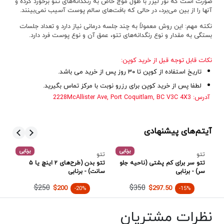
صورت است که نور لیزر با طول موج خاص به رنگدانه‌های تتو برخورد کرده و
آنها را از بین می‌برد، در حالی که بافت‌های سالم پوست آسیب نمی‌بینند
.
نکته مهم:
این روش معمولاً به چند جلسه درمانی نیاز دارد و تعداد جلسات
بستگی به مقدار و نوع رنگدانه‌های تتو، عمق آن و نوع پوست فرد دارد
.
نکات قابل توجه قبل از خرید کوپن:
تاریخ استفاده از کوپن تا ۳۰ روز پس از خرید می باشد.
لطفا پس از خرید کوپن برای رزرو نوبت با مرکز تماس بگیرید.
آدرس: 2228McAllister Ave, Port Coquitlam, BC V3C 4X3
آیتم‌های پیشنهادی
ر
برنابی
برنابی
تتو
تتو
تت
ناحیه سر (SMP) -
تتو سر برای کم پشتی (ناحیه جلو
تتو بدن (طرح‌های ۲ اینچ یا ۵
سر) - برنابی
سانت) - برنابی
سا
$250
$350
$200
$297.50
-20%
-15%
نظرات مشتریان