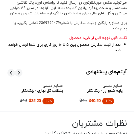
می‌تونید عکس موردنظرتون رو ارسال کنید تا براساس اون، یک نقاشی
دست‌ساز و منحصر‌به‌فرد براتون کشیده بشه. این تابلوها در سایز A2 طراحی
می‌شن و گزینه‌ای عالی برای هدیه دادن یا نگهداری خاطرات شیرین هستن.
برای مشاوره رایگان و ثبت سفارش با شماره
2369790479
تماس بگیرید یا
پیام بدید.
نکات قابل توجه قبل از خرید محصول:
بعد از ثبت سفارش محصول بین ۵ تا ۱۰ روز کاری برای شما ارسال خواهد
شد.
آیتم‌های پیشنهادی
صنایع دستی
صنایع دستی
صن
ا
پایه شمع رز - رنگ‌نگار
بشقاب گل بهاری - رنگ‌نگار
جا
$40
$45
$35.20
$40.50
-12%
-10%
نظرات مشتریان
نظرات خود را با سایر کاربران به اشتراک بگذارید