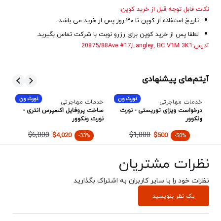
نکات قابل توجه قبل از خرید کوپن:
تاریخ استفاده از کوپن تا ۳۰ روز پس از خرید می باشد.
لطفا پس از خرید کوپن برای رزرو نوبت با شرکت تماس بگیرید.
آدرس:20875/88Ave #17,
Langley, BC V1M 3K1
آیتم‌های پیشنهادی
ن
نورث ون
نورث ون
خدمات مهاجرتی
خدمات مهاجرتی
خد
درخواست ویزای توریستی - نورث
ساخت پروفایل اکسپرس انتری -
مش
ونکوور
نورث ونکوور
پن
$6,000
$1,000
$4,020
$500
-33%
-50%
نظرات مشتریان
نظرات خود را با سایر کاربران به اشتراک بگذارید
یک نظر بنویسید