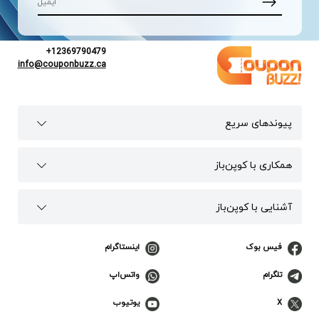
+12369790479
info@couponbuzz.ca
پیوند‌های سریع
همکاری با کوپن‌باز
آشنایی با کوپن‌باز
فیس بوک
اینستاگرام
تلگرام
واتس‌اپ
X
یوتیوب