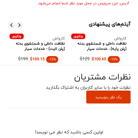
آدرس: این سرویس در محل مورد نظر شما انجام می‌شود
.
آیتم‌های پیشنهادی
ر
ونکوور
ونکوور
کارواش
کارواش
کا
نظافت داخلی و شستشوی بدنه
نظافت داخلی و شستشوی بدنه
دی
(پلن پایه) ـ خدمات سیار
(پلن لایت) - خدمات سیار
خو
$199
$129
$169.15
$109.65
-15%
-15%
نظرات مشتریان
نظرات خود را با سایر کاربران به اشتراک بگذارید
یک نظر بنویسید
اولین کسی باشید که نظر می نویسد!