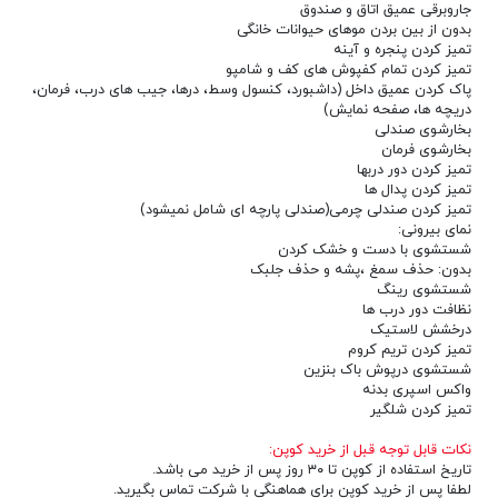
جاروبرقی عمیق اتاق و صندوق
بدون از بین بردن موهای حیوانات خانگی
تمیز کردن پنجره و آینه
تمیز کردن تمام کفپوش های کف و شامپو
پاک کردن عمیق داخل (داشبورد، کنسول وسط، درها، جیب های درب، فرمان،
دریچه ها، صفحه نمایش)
بخارشوی صندلی
بخارشوی فرمان
تمیز کردن دور دربها
تمیز کردن پدال ها
تمیز کردن صندلی چرمی(صندلی پارچه ای شامل نمیشود)
نمای بیرونی:
شستشوی با دست و خشک کردن
بدون: حذف سمغ ،پشه و حذف جلبک
شستشوی رینگ
نظافت دور درب ها
درخشش لاستیک
تمیز کردن تریم کروم
شستشوی درپوش باک بنزین
واکس اسپری بدنه
تمیز کردن شلگیر
نکات قابل توجه قبل از خرید کوپن:
تاریخ استفاده از کوپن تا ۳۰ روز پس از خرید می باشد.
لطفا پس از خرید کوپن برای هماهنگی با شرکت تماس بگیرید.