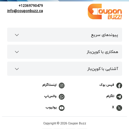
+12369790479
info@couponbuzz.ca
پیوند‌های سریع
همکاری با کوپن‌باز
آشنایی با کوپن‌باز
فیس بوک
اینستاگرام
تلگرام
واتس‌اپ
X
یوتیوب
Copyright © 2026 Coupon Buzz