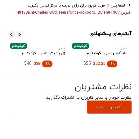
لطفا پس از خرید کوپن برای رزرو نوبت با مرکز تماس بگیرید.
آدرس:
4813Saint-Charles Blvd, Pierrefonds-Roxboro, QC H9H 3C7
آیتم‌های پیشنهادی
ن
کوکیتلام
کوکیتلام
ناخن
ناخن
نا
مانیکور روسی - کوکیتلام
ژل پولیش ناخن - کوکیتلام
کا
پو
$40
$55
$38
$52.25
-5%
-5%
نظرات مشتریان
نظرات خود را با سایر کاربران به اشتراک بگذارید
یک نظر بنویسید