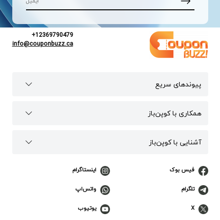
+12369790479
info@couponbuzz.ca
پیوند‌های سریع
همکاری با کوپن‌باز
آشنایی با کوپن‌باز
فیس بوک
اینستاگرام
تلگرام
واتس‌اپ
X
یوتیوب