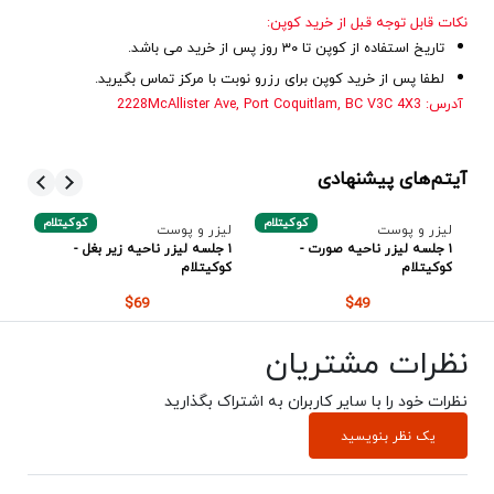
نکات قابل توجه قبل از خرید کوپن:
تاریخ استفاده از کوپن تا ۳۰ روز پس از خرید می باشد.
لطفا پس از خرید کوپن برای رزرو نوبت با مرکز تماس بگیرید.
آدرس: 2228McAllister Ave, Port Coquitlam, BC V3C 4X3
آیتم‌های پیشنهادی
م
کوکیتلام
کوکیتلام
لیزر و پوست
لیزر و پوست
لی
۱ جلسه لیزر ناحیه صورت -
۱ جلسه لیزر ناحیه زیر بغل -
۱ 
کوکیتلام
کوکیتلام
کو
$69
$49
نظرات مشتریان
نظرات خود را با سایر کاربران به اشتراک بگذارید
یک نظر بنویسید