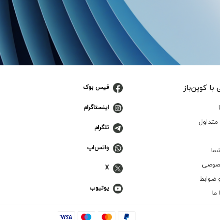
با کوپن‌باز
فیس بوک
اینستاگرام
متداول
تلگرام
واتس‌اپ
ما
صوصی
X
 ضوابط
یوتیوب
ما