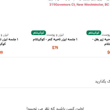
319
Governors Ct, New Westminster, BC
کوکیتلام
کوکیتلام
 پوست
لیزر و پوست
لیزر و
حیه زیر بغل -
۱ جلسه لیزر ناحیه کمر - کوکیتلام
۱ جلسه لیزر ن
لام
کوکی
$79
39
$
ک بگذارید
اولین کسی باشید که نظر می نویسد!