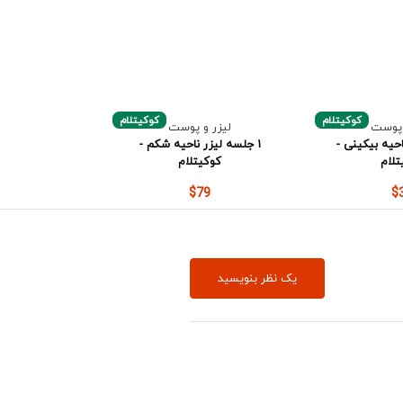
کوکیتلام
کوکیتلام
 پوست
لیزر و پوست
احیه بیکینی -
۱ جلسه لیزر ناحیه شکم -
تلام
کوکیتلام
$79
$
یک نظر بنویسید