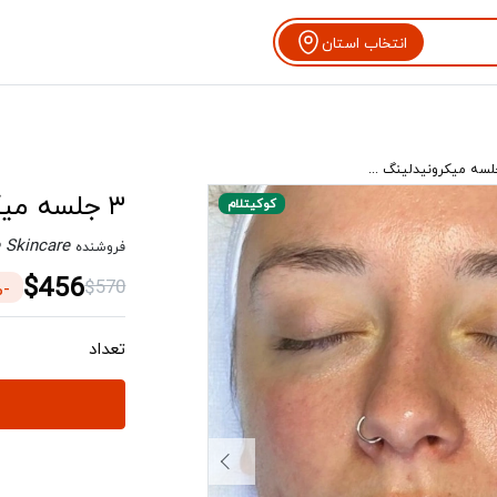
انتخاب استان
۳ جلسه میکرونیدلینگ - کوکیتلام
کوکیتلام
 Skincare
فروشنده
$456
$570
-20%
تعداد