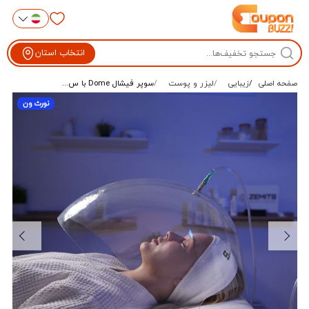
انتخاب استان
صفحه اصلی
زیبایی
لیزر و پوست
سوپر فیشال Dome با س...
نورث ون