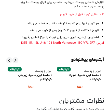
افزایش شادابی پوست می‌شود. مناسب برای انواع پوست، به‌ویژه
پوست‌های خسته و کدر.
نکات قابل توجه قبل از خرید کوپن:
هر کوپن تنها برای ناحیه ذکر شده قابل استفاده می باشد.
تاریخ استفاده از کوپن تا ۳۰ روز پس از خرید می باشد.
لطفا پس از خرید کوپن برای رزرو نوبت با مرکز تماس بگیرید.
آدرس: 135E 15th St, Unit: 101 North Vancouver, BC V7L 2P7
آیتم‌های پیشنهادی
م
کوکیتلام
کوکیتلام
لیزر و پوست
لیزر و پوست
لی
۱ جلسه لیزر ناحیه صورت -
۱ جلسه لیزر ناحیه زیر بغل -
۱ 
کوکیتلام
کوکیتلام
کو
$69
$49
نظرات مشتریان
نظرات خود را با سایر کاربران به اشتراک بگذارید