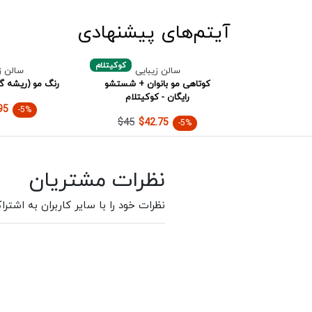
آیتم‌های پیشنهادی
کوکیتلام
سالن زیبایی
سالن ز
کوتاهی مو بانوان + شستشو
رنگ مو (ریشه گی
رایگان - کوکیتلام
95
-5%
$45
$42.75
-5%
نظرات مشتریان
نظرات خود را با سایر کاربران به اشترا