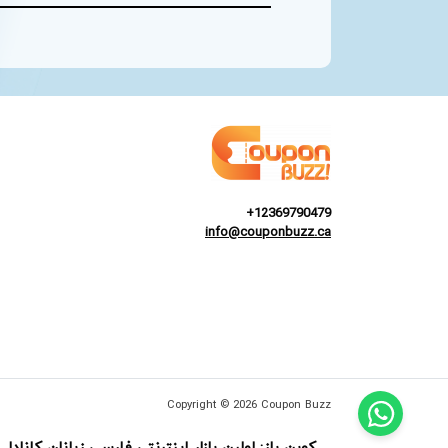
+12369790479
info@couponbuzz.ca
Copyright © 2026 Coupon Buzz
کوپن باز: اولین بازار اینترنتی فارسی زبانان کانادا