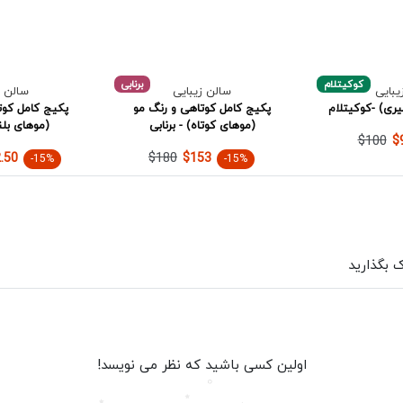
کوکیتلام
برنابی
یبایی
سالن زیبایی
سالن ز
ری) -کوکیتلام
پکیج کامل کوتاهی و رنگ مو
پکیج کامل کوت
(موهای کوتاه) - برنابی
(موهای بلند
$100
$
$180
.50
$153
-15%
-15%
ک بگذارید
اولین کسی باشید که نظر می نویسد!