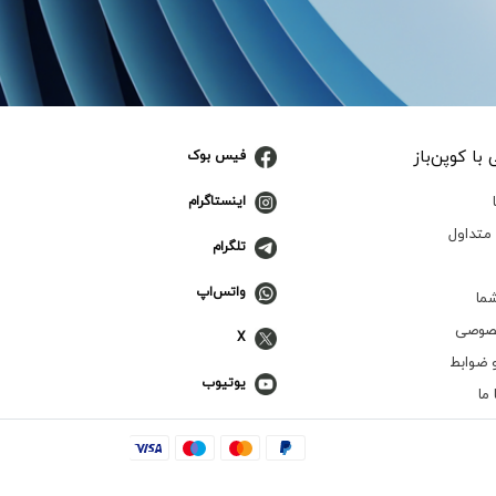
با کوپن‌باز
فیس بوک
اینستاگرام
متداول
تلگرام
واتس‌اپ
ما
صوصی
X
 ضوابط
یوتیوب
ما