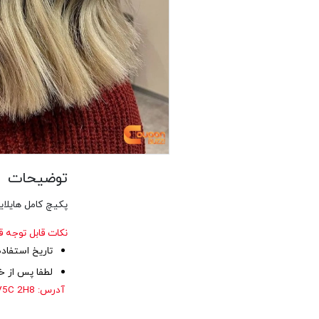
توضیحات
پکیچ کامل هایلای
نکات قابل توجه ق
تاریخ استفاده از کوپن تا ۳۰
لطفا پس از خر
آدرس: 3939Hastings, Burnaby, BC, V5C 2H8