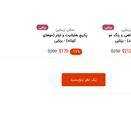
برنابی
برنابی
یبایی
سالن زیبایی
اهی و رنگ مو
پکیج هایلایت و تونر (موهای
) - برنابی
کوتاه) - برنابی
$200
$250
$170
$212
-15%
یک نظر بنویسید