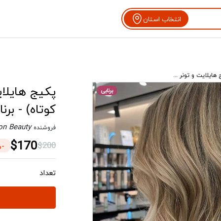
انتخاب استان
هایلایت و تونر ...
پکیج هایلای
برنابی
کوتاه) - برنا
on Beauty
فروشنده
$170
$200
-15%
تعداد