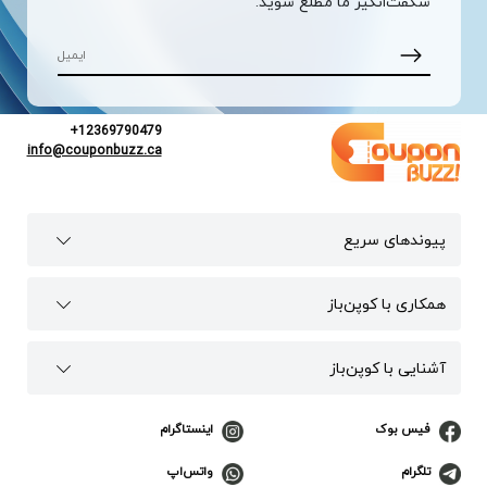
شگفت‌انگیز ما مطلع شوید.
+12369790479
info@couponbuzz.ca
پیوند‌های سریع
همکاری با کوپن‌باز
آشنایی با کوپن‌باز
فیس بوک
اینستاگرام
تلگرام
واتس‌اپ