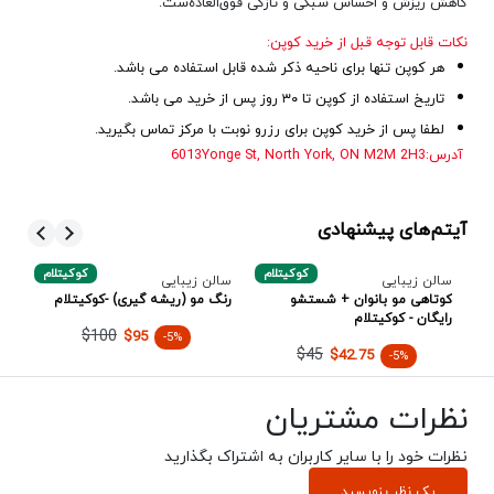
کاهش ریزش و احساس سبکی و تازگی فوق‌العاده‌ست.
نکات قابل توجه قبل از خرید کوپن:
هر کوپن تنها برای ناحیه ذکر شده قابل استفاده می باشد.
تاریخ استفاده از کوپن تا ۳۰ روز پس از خرید می باشد.
لطفا پس از خرید کوپن برای رزرو نوبت با مرکز تماس بگیرید.
آدرس:
North York, ON M2M 2H3
6013Yonge St,
آیتم‌های پیشنهادی
بی
کوکیتلام
کوکیتلام
سالن زیبایی
سالن زیبایی
سا
کوتاهی مو بانوان + شستشو
رنگ مو (ریشه گیری) -کوکیتلام
پک
رایگان - کوکیتلام
(م
$100
$95
-5%
$45
$42.75
-5%
نظرات مشتریان
نظرات خود را با سایر کاربران به اشتراک بگذارید
یک نظر بنویسید