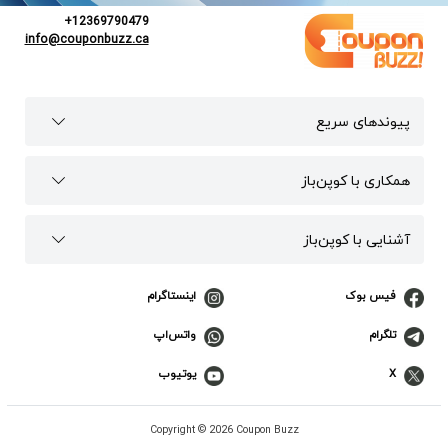
+12369790479
info@couponbuzz.ca
پیوند‌های سریع
همکاری با کوپن‌باز
آشنایی با کوپن‌باز
فیس بوک
اینستاگرام
تلگرام
واتس‌اپ
X
یوتیوب
Copyright © 2026 Coupon Buzz