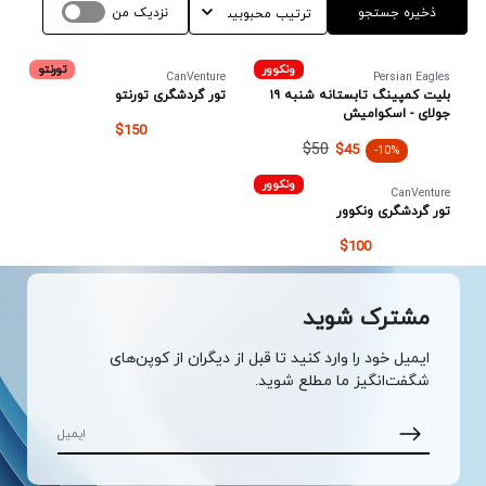
ذخیره جستجو
نزدیک من
ونکوور
تورنتو
CanVenture
Persian Eagles
بلیت کمپینگ تابستانه شنبه ۱۹
تور گردشگری تورنتو
جولای - اسکوامیش
$150
$50
$45
-10%
ونکوور
CanVenture
تور گردشگری ونکوور
$100
مشترک شوید
ایمیل خود را وارد کنید تا قبل از دیگران از کوپن‌های
شگفت‌انگیز ما مطلع شوید.