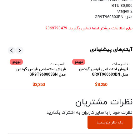
Goodman Gas Furnace
80,000 BTU
2 Stages
مدل: GR9T960803BN
برای اطلاعات بیشتر لطفا تماس بگیرید: 2369790479
آیتم‌های پیشنهادی
تو
تورنتو
تورنتو
تاسیسات
تاسیسات
تا
فروش اختصاصی فرنس گودمن
فروش اختصاصی فرنس گودمن
فر
مدل GR9T960603BN
مدل GR9T960803BN
مدل 36B
$3,350
$3,250
نظرات مشتریان
نظرات خود را با سایر کاربران به اشتراک بگذارید
یک نظر بنویسید