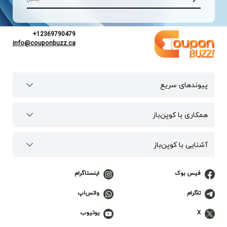
+12369790479
info@couponbuzz.ca
پیوند‌های سریع
همکاری با کوپن‌باز
آشنایی با کوپن‌باز
فیس بوک
اینستاگرام
تلگرام
واتس‌اپ
X
یوتیوب