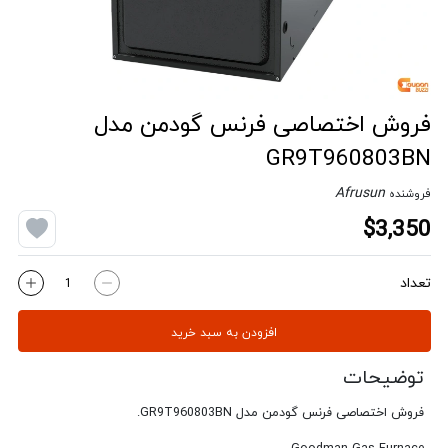
فروش اختصاصی فرنس گودمن مدل
GR9T960803BN
Afrusun
فروشنده
$3,350
تعداد
افزودن به سبد خرید
توضیحات
فروش اختصاصی فرنس گودمن مدل GR9T960803BN.