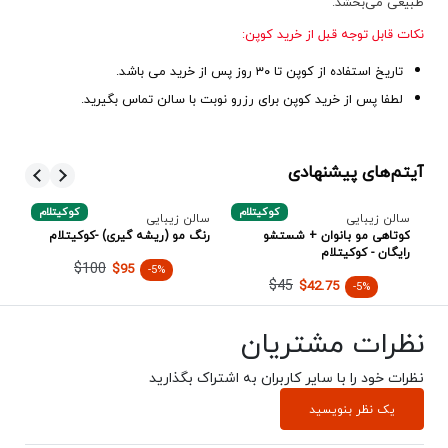
طبیعی می‌بخشد.
نکات قابل توجه قبل از خرید کوپن:
تاریخ استفاده از کوپن تا ۳۰ روز پس از خرید می باشد.
لطفا پس از خرید کوپن برای رزرو نوبت با سالن تماس بگیرید.
آیتم‌های پیشنهادی
بی
کوکیتلام
کوکیتلام
سالن زیبایی
سالن زیبایی
سا
کوتاهی مو بانوان + شستشو
رنگ مو (ریشه گیری) -کوکیتلام
پک
رایگان - کوکیتلام
(م
$100
$95
-5%
$45
$42.75
-5%
نظرات مشتریان
نظرات خود را با سایر کاربران به اشتراک بگذارید
یک نظر بنویسید