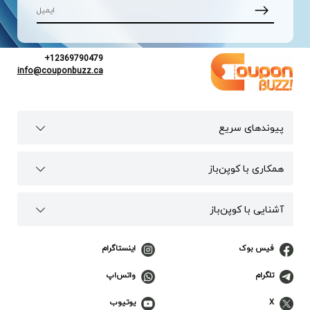
+12369790479
info@couponbuzz.ca
پیوند‌های سریع
همکاری با کوپن‌باز
آشنایی با کوپن‌باز
فیس بوک
اینستاگرام
تلگرام
واتس‌اپ
X
یوتیوب