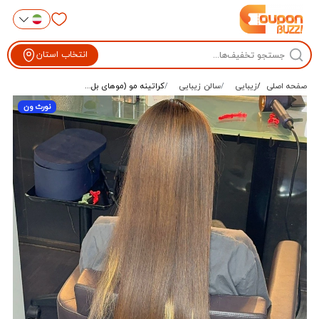
انتخاب استان
صفحه اصلی
زیبایی
سالن زیبایی
کراتینه مو (موهای بل...
نورث ون