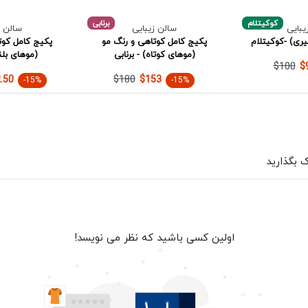
کوکیتلام
برنابی
یبایی
سالن زیبایی
سالن ز
ری) -کوکیتلام
پکیج کامل کوتاهی و رنگ مو
پکیج کامل کوت
(موهای کوتاه) - برنابی
(موهای بلند
$100
$
$180
.50
$153
-15%
-15%
ک بگذارید
اولین کسی باشید که نظر می نویسد!