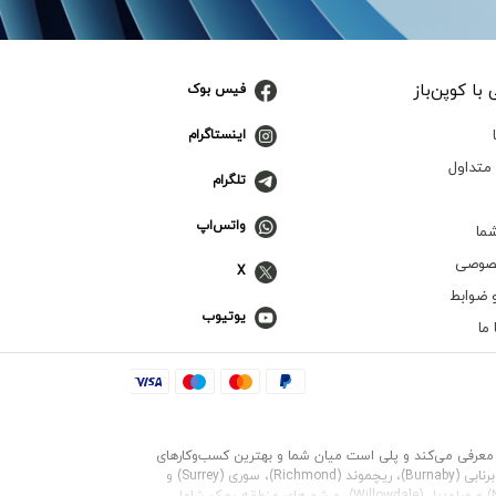
با کوپن‌باز
فیس بوک
اینستاگرام
متداول
تلگرام
واتس‌اپ
ما
صوصی
X
 ضوابط
یوتیوب
ما
 شما معرفی می‌کند و پلی است میان شما و بهترین کسب‌وکارهای
برنابی (Burnaby)
،
ریچموند (Richmond)
،
سوری (Surrey)
و
و
ویلودیل (Willowdale)
، و شهرهای منطقه یورک شامل