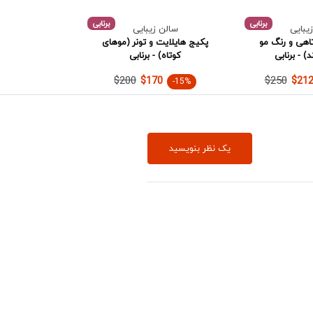
برنابی
برنابی
یبایی
سالن زیبایی
اهی و رنگ مو
پکیج هایلایت و تونر (موهای
) - برنابی
کوتاه) - برنابی
$200
$250
$170
$212
-15%
یک نظر بنویسید