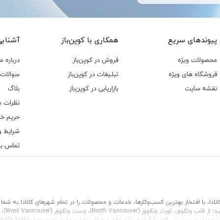
پیوند‌های سریع
همکاری با کوپن‌باز
آشنایی 
محصولات ویژه
فروش در کوپن‌باز
درباره ما
فروشگاه های ویژه
تبلیغات در کوپن‌باز
سوالات 
نقشه سایت
بازاریابی در کوپن‌باز
بلاگ
نظرات ش
حریم خ
شرایط و
تماس با 
ان کانادا، با افتخار بهترین کسب‌وکارها، خدمات و محصولات را در تمام شهرهای کانادا به
ید؛ از قلب
ونکوور
،
نورث ونکوور (North Vancouver)
،
وست ونکوور (West Vancouver)
،
ت مودی
در بریتیش کلمبیا گرفته، تا مناطق مختلف
تورنتو
مانند
نورث یورک (North York)