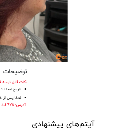
توضیحات
نکات قابل توجه ق
تاریخ استفاده از کوپن تا ۳۰
لطفا پس از خر
آدرس:
 L4J 7Y6
آیتم‌های پیشنهادی