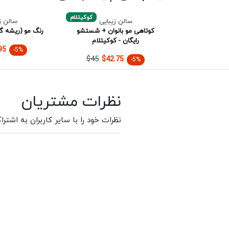
کوکیتلام
سالن زیبایی
سالن ز
کوتاهی مو بانوان + شستشو
رنگ مو (ریشه گی
رایگان - کوکیتلام
95
-5%
$45
$42.75
-5%
نظرات مشتریان
نظرات خود را با سایر کاربران به اشترا