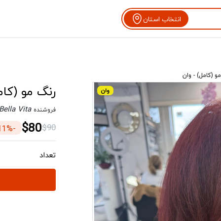
انتخاب استان
و (کامل) - وان
رنگ مو (کام
وان
Bella Vita
فروشنده
$80
$90
-11%
تعداد