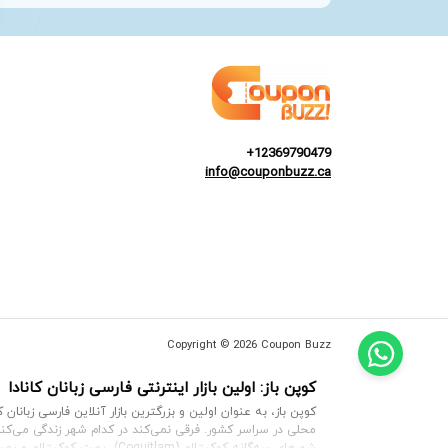
+12369790479
info@couponbuzz.ca
Copyright © 2026 Coupon Buzz
کوپن باز: اولین بازار اینترنتی فارسی زبانان کانادا
کوپن باز، به عنوان اولین و بزرگترین بازار آنلاین فارسی زبان
محلی در سراسر کشور. فرقی نمی‌کند در کدام شهر زندگی می‌کن
شهرهای سه‌گانه
کوکیتلام (Coquitlam)
،
پورت کوکیتلام
و
پور