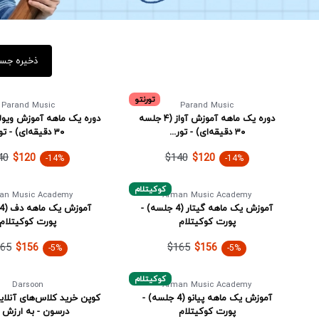
ذخیره جس
تورنتو
Parand Music
Parand Music
دوره یک ماهه آموزش آواز (۴ جلسه
۳۰ دقیقه‌ای) - تور...
۳۰ دقیقه‌ای) - تو...
40
$140
$120
$120
-14%
-14%
کوکیتلام
an Music Academy
Arman Music Academy
آموزش یک ماهه گیتار (4 جلسه) -
پورت کوکیتلام
پورت کوکیتلام
65
$165
$156
$156
-5%
-5%
کوکیتلام
Darsoon
Arman Music Academy
آموزش یک ماهه پیانو (4 جلسه) -
کوپن خرید کلاس‌های آنلا
پورت کوکیتلام
درسون - به ارزش ۵...