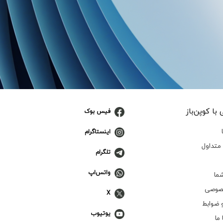
با کوپن‌باز
فیس بوک
اینستاگرام
متداول
تلگرام
واتس‌اپ
ما
صوصی
X
 ضوابط
یوتیوب
ما