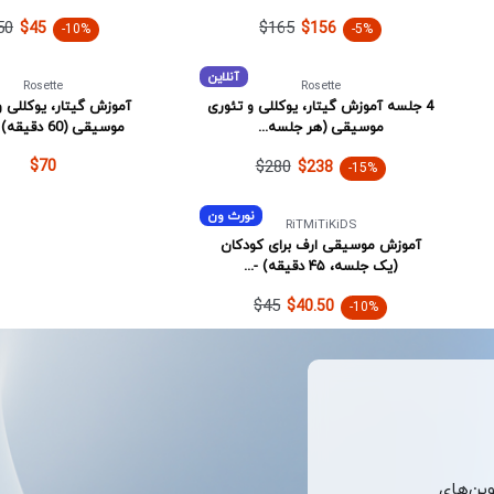
50
$165
$45
$156
-10%
-5%
آنلاین
Rosette
Rosette
4 جلسه آموزش گیتار، یوکللی و تئوری
آموزش گیتار، یوکللی و
موسیقی (هر جلسه...
موسیقی (60 دقیقه) - آن...
$70
$280
$238
-15%
نورث ون
RiTMiTiKiDS
آموزش موسیقی ارف برای کودکان
(یک جلسه، ۴۵ دقیقه) -...
$45
$40.50
-10%
وپن‌های