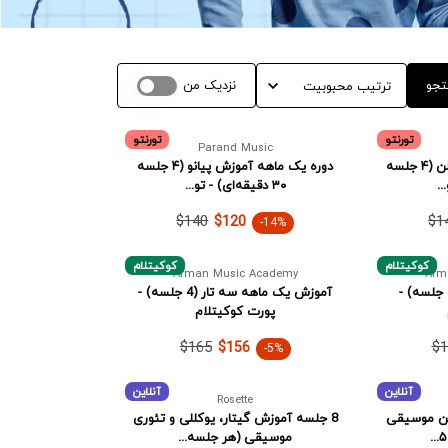
تجو
نزدیک من
تورنتو
تورنتو
Parand Music
دوره یک ماهه آموزش ویولن (۴ جلسه
دوره یک ماهه آموزش پیانو (۴ جلسه
۳۰ دقیقه‌ای) - تو...
$140
$1
$120
-14%
کوکیتلام
کوکیتلام
Arman Music Academy
Arm
آموزش یک ماهه دف (4 جلسه) -
آموزش یک ماهه سه تار (4 جلسه) -
پورت کوکیتلام
$165
$1
$156
-5%
آنلاین
آنلاین
Rosette
ین موسیقی
8 جلسه آموزش گیتار، یوکللی و تئوری
موسیقی (هر جلسه...