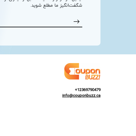
شگفت‌انگیز ما مطلع شوید.
+12369790479
info@couponbuzz.ca