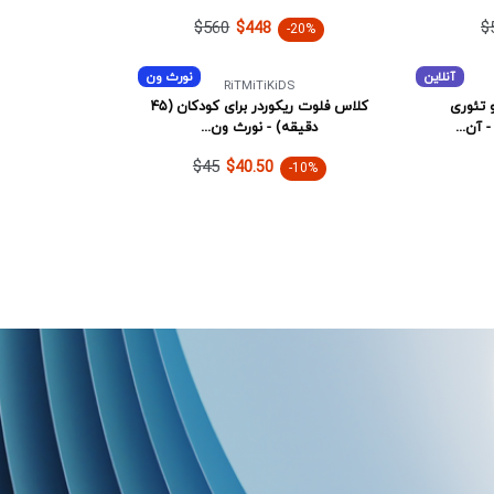
$560
$
$448
-20%
آنلاین
نورث ون
RiTMiTiKiDS
 تئوری
کلاس فلوت ریکوردر برای کودکان (۴۵
دقیقه) - نورث ون...
$45
$40.50
-10%