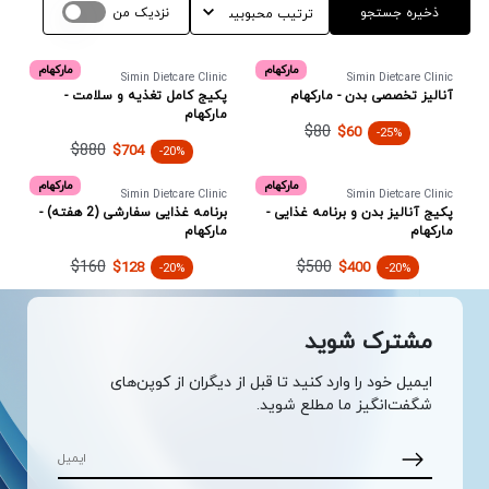
ذخیره جستجو
نزدیک من
مارکهام
مارکهام
Simin Dietcare Clinic
Simin Dietcare Clinic
آنالیز تخصصی بدن - مارکهام
پکیج کامل تغذیه و سلامت -
مارکهام
$80
$60
-25%
$880
$704
-20%
مارکهام
مارکهام
Simin Dietcare Clinic
Simin Dietcare Clinic
پکیج آنالیز بدن و برنامه غذایی -
برنامه غذایی سفارشی (2 هفته) -
مارکهام
مارکهام
$160
$500
$128
$400
-20%
-20%
مشترک شوید
ایمیل خود را وارد کنید تا قبل از دیگران از کوپن‌های
شگفت‌انگیز ما مطلع شوید.