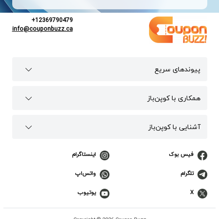
+12369790479
info@couponbuzz.ca
پیوند‌های سریع
همکاری با کوپن‌باز
آشنایی با کوپن‌باز
فیس بوک
اینستاگرام
تلگرام
واتس‌اپ
X
یوتیوب