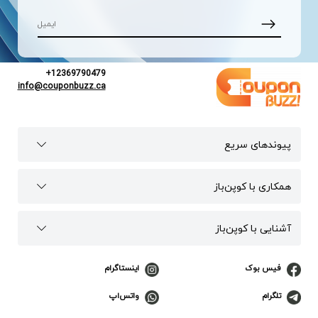
+12369790479
info@couponbuzz.ca
پیوند‌های سریع
همکاری با کوپن‌باز
آشنایی با کوپن‌باز
فیس بوک
اینستاگرام
تلگرام
واتس‌اپ