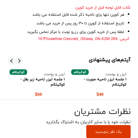
نکات قابل توجه قبل از خرید کوپن:
هر کوپن تنها برای ناحیه ذکر شده قابل استفاده می باشد.
تاریخ استفاده از کوپن تا ۳۰ روز پس از خرید می باشد.
لطفا پس از خرید کوپن برای رزرو نوبت با مرکز تماس بگیرید.
آدرس: 107Flowertree Crescent, Ottawa, ON K2M 2R6
آیتم‌های پیشنهادی
م
کوکیتلام
کوکیتلام
لیزر و پوست
لیزر و پوست
لی
۱ جلسه لیزر ناحیه صورت -
۱ جلسه لیزر ناحیه زیر بغل -
۱ 
کوکیتلام
کوکیتلام
کو
$69
$49
نظرات مشتریان
نظرات خود را با سایر کاربران به اشتراک بگذارید
یک نظر بنویسید