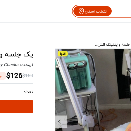
انتخاب استان
جلسه وایتنینگ اکش...
یک جلسه وای
اتاوا
y Cheeks
فروشنده
$126
$180
-30%
تعداد