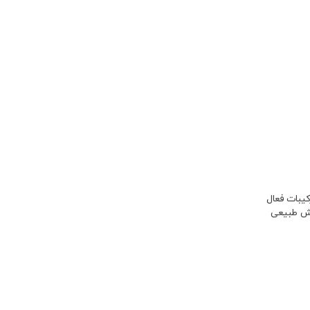
یبات فعال
شش طبیعی