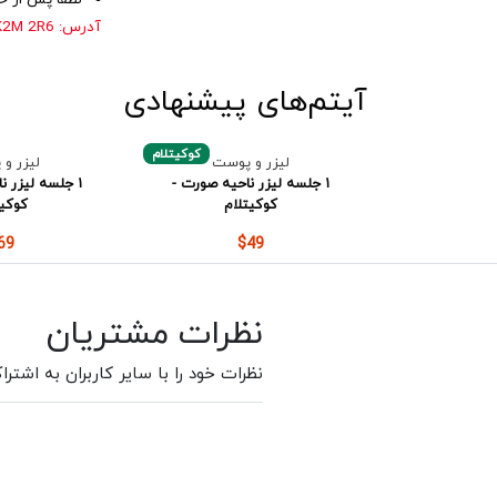
آدرس: 107Flowertree Crescent, Ottawa, ON K2M 2R6
آیتم‌های پیشنهادی
کوکیتلام
لیزر و پوست
لیزر و
۱ جلسه لیزر ناحیه صورت -
۱ جلسه لیزر نا
کوکیتلام
کوکیت
69
$49
نظرات مشتریان
نظرات خود را با سایر کاربران به اشترا