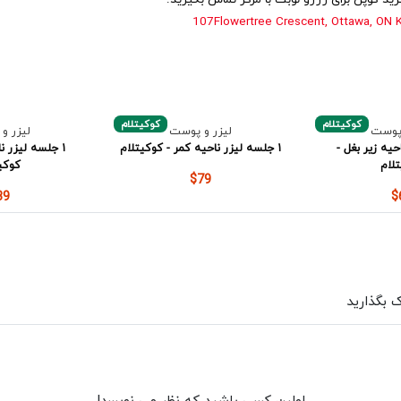
کوکیتلام
کوکیتلام
 پوست
لیزر و پوست
لیزر و
حیه زیر بغل -
۱ جلسه لیزر ناحیه کمر - کوکیتلام
۱ جلسه لیزر ن
لام
کوکی
$79
39
$
ک بگذارید
اولین کسی باشید که نظر می نویسد!