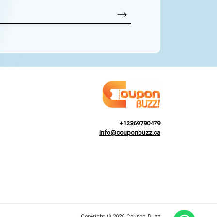
+12369790479
info@couponbuzz.ca
Copyright © 2026 Coupon Buzz