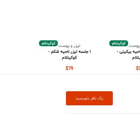
کوکیتلام
کوکیتلام
 پوست
لیزر و پوست
احیه بیکینی -
۱ جلسه لیزر ناحیه شکم -
تلام
کوکیتلام
$79
$
یک نظر بنویسید