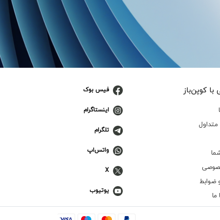
با کوپن‌باز
فیس بوک
اینستاگرام
متداول
تلگرام
واتس‌اپ
ما
صوصی
X
 ضوابط
یوتیوب
ما