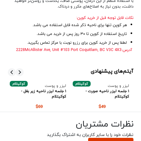
با استفاده منظم از این درمان، پوستی صاف، یکدست و روشن‌تر خواهید
داشت، بدون نیاز به اصلاح‌های مکرر و دردناک.
نکات قابل توجه قبل از خرید کوپن:
هر کوپن تنها برای ناحیه ذکر شده قابل استفاده می باشد.
تاریخ استفاده از کوپن تا ۳۰ روز پس از خرید می باشد.
لطفا پس از خرید کوپن برای رزرو نوبت با مرکز تماس بگیرید.
آدرس
:
Port Coquitlam, BC V3C 4X3
2228McAllister Ave, Unit #103
آیتم‌های پیشنهادی
م
کوکیتلام
کوکیتلام
لیزر و پوست
لیزر و پوست
لی
۱ جلسه لیزر ناحیه صورت -
۱ جلسه لیزر ناحیه زیر بغل -
۱ 
کوکیتلام
کوکیتلام
کو
$69
$49
نظرات مشتریان
نظرات خود را با سایر کاربران به اشتراک بگذارید