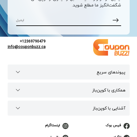
شگفت‌انگیز ما مطلع شوید.
+12369790479
info@couponbuzz.ca
پیوند‌های سریع
همکاری با کوپن‌باز
آشنایی با کوپن‌باز
فیس بوک
اینستاگرام