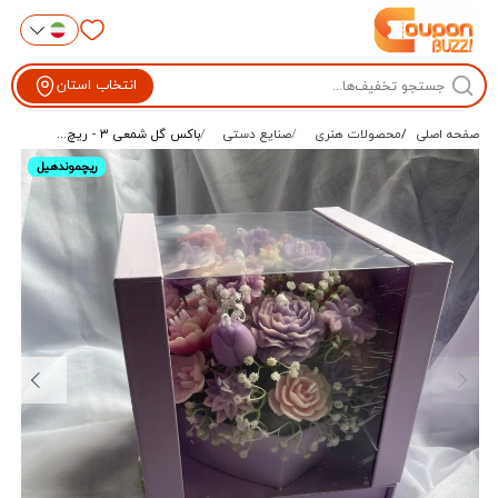
انتخاب استان
صفحه اصلی
محصولات هنری
صنایع دستی
باکس گل شمعی ۳ - ریچ...
ریچموندهیل