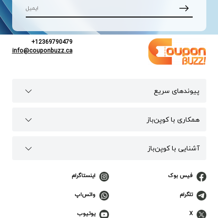
+12369790479
info@couponbuzz.ca
پیوند‌های سریع
همکاری با کوپن‌باز
آشنایی با کوپن‌باز
فیس بوک
اینستاگرام
تلگرام
واتس‌اپ
X
یوتیوب