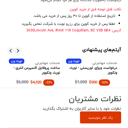
درخواست به‌صورت جداگانه برای هر فرد انجام می‌شود.
نکات قابل توجه قبل از خرید کوپن:
تاریخ استفاده از کوپن تا ۳۰ روز پس از خرید می باشد.
لطفا پس از خرید کوپن برای رزرو نوبت با شرکت تماس بگیرید.
آدرس: 3030Lincoln Ave, #Unit 118
Coquitlam, BC V3B 6B4
آیتم‌های پیشنهادی
ن
نورث ون
نورث ون
خدمات مهاجرتی
خدمات مهاجرتی
خد
درخواست ویزای توریستی - نورث
ساخت پروفایل اکسپرس انتری -
مش
ونکوور
نورث ونکوور
پن
$6,000
$1,000
$4,020
$500
-33%
-50%
نظرات مشتریان
نظرات خود را با سایر کاربران به اشتراک بگذارید
یک نظر بنویسید