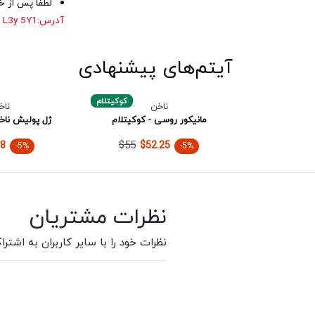
لطفا پس از خر
آدرس
:
 L3y 5Y1
آیتم‌های پیشنهادی
کوکیتلام
ناخن
ناخ
مانیکور روسی - کوکیتلام
ژل پولیش ناخن
$55
8
$52.25
-5%
-5%
نظرات مشتریان
نظرات خود را با سایر کاربران به اشترا