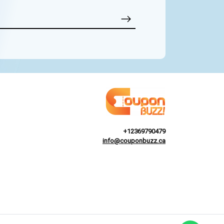
+12369790479
info@couponbuzz.ca