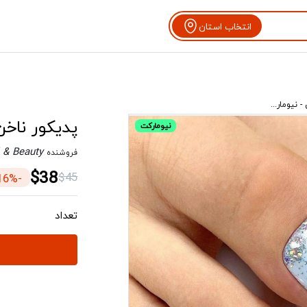
انتخاب استان
 نیومار...
پدیکور ناخن
نیومارکت
l & Beauty
فروشنده
$38
$45
-16%
تعداد