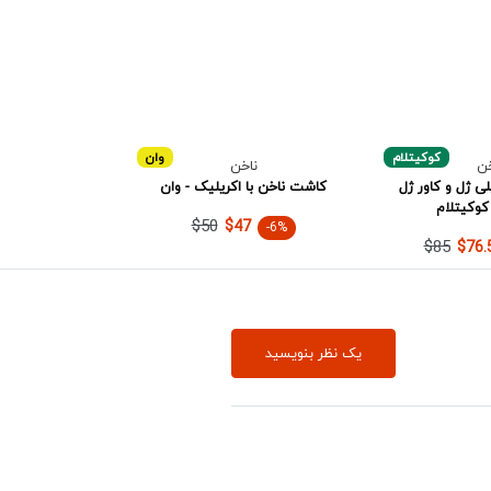
کوکیتلام
وان
خن
ناخن
ی ژل و کاور ژل
کاشت ناخن با اکریلیک - وان
کوکیتلام
$50
$47
-6%
$85
$76.
یک نظر بنویسید