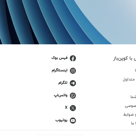
با کوپن‌باز
فیس بوک
اینستاگرام
متداول
تلگرام
واتس‌اپ
ما
صوصی
X
 ضوابط
یوتیوب
ما