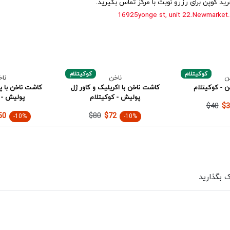
ید کوپن برای رزرو نوبت با مرکز تماس بگیرید.
16925yonge st, unit 22.
Newmarket.
کوکیتلام
کوکیتلام
ن
ناخن
نا
 - کوکیتلام
کاشت ناخن با اکریلیک و کاور ژل
کاشت ناخن با پل
پولیش - کوکیتلام
پولیش - 
$40
$3
$80
50
$72
-10%
-10%
ک بگذارید