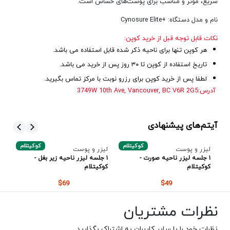
سریع، مؤثر و مناسب برای پوست‌های حساس است.
نام و مدل دستگاه:
+
Cynosure Elite
نکات قابل توجه قبل از خرید کوپن:
هر کوپن تنها برای ناحیه ذکر شده قابل استفاده می باشد.
تاریخ استفاده از کوپن تا ۳۰ روز پس از خرید می باشد.
لطفا پس از خرید کوپن برای رزرو نوبت با مرکز تماس بگیرید.
آدرس:3749W 10th Ave,
Vancouver, BC V6R 2G5
آیتم‌های پیشنهادی
م
کوکیتلام
کوکیتلام
لیزر و پوست
لیزر و پوست
لی
۱ جلسه لیزر ناحیه صورت -
۱ جلسه لیزر ناحیه زیر بغل -
۱ 
کوکیتلام
کوکیتلام
کو
$69
$49
نظرات مشتریان
نظرات خود را با سایر کاربران به اشتراک بگذارید