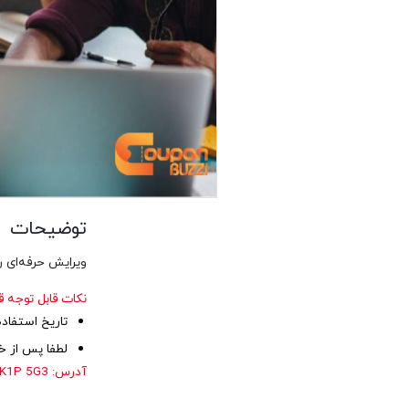
توضیحات
ویرایش حرفه‌ای ر
نکات قابل توجه ق
تاریخ استفاده از کوپن تا ۳۰
لطفا پس از خ
آدرس:
N K1P 5G3