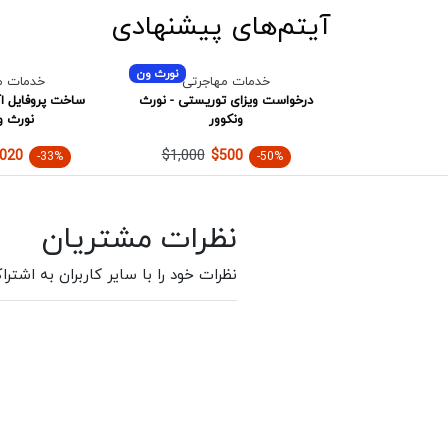
آیتم‌های پیشنهادی
نورث ون
خدمات مهاجرتی
خدمات م
درخواست ویزای توریستی - نورث
ساخت پروفایل ا
ونکوور
نورث و
$1,000
,020
$500
-33%
-50%
نظرات مشتریان
نظرات خود را با سایر کاربران به اشترا