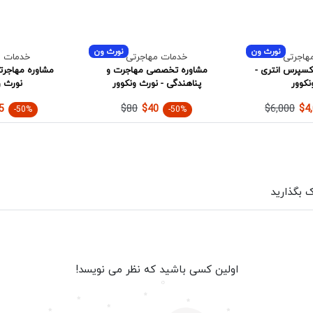
نورث ون
نورث ون
هاجرتی
خدمات مهاجرتی
خدمات م
کسپرس انتری -
مشاوره تخصصی مهاجرت و
نکوور
پناهندگی - نورث ونکوور
نورث و
$80
$6,000
5
$40
$4
-50%
-50%
ک بگذارید
اولین کسی باشید که نظر می نویسد!