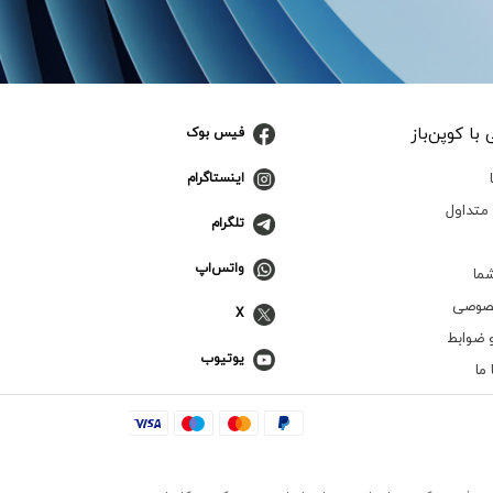
با کوپن‌باز
فیس بوک
اینستاگرام
متداول
تلگرام
واتس‌اپ
ما
صوصی
X
 ضوابط
یوتیوب
ما