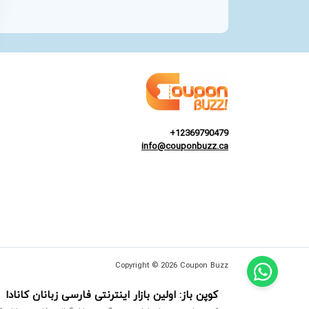
+12369790479
info@couponbuzz.ca
Copyright © 2026 Coupon Buzz
کوپن باز: اولین بازار اینترنتی فارسی زبانان کانادا