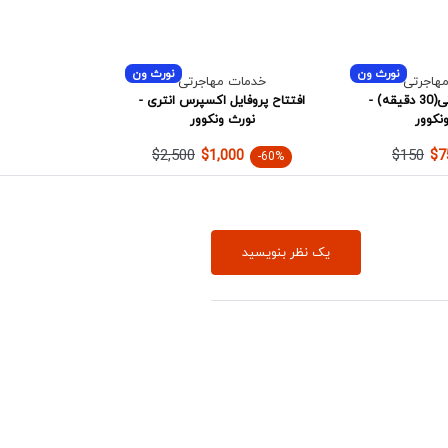
نورث ون
نورث ون
هاجرتی
خدمات مهاجرتی
مشاوره مهاجرتی(30 دقیقه) -
افتتاح پروفایل اکسپرس انتری -
نکوور
نورث ونکوور
$2,500
$150
$1,000
$7
-60%
یک نظر بنویسید