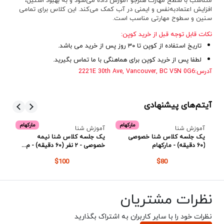
متناسب با سطح مهارت هنرجو آموزش داده می‌شود و به بهبود استیل،
افزایش اعتمادبه‌نفس و ایمنی در آب کمک می‌کند. این کلاس برای تمامی
سنین و سطوح مهارتی مناسب است.
نکات قابل توجه قبل از خرید کوپن:
تاریخ استفاده از کوپن تا ۳۰ روز پس از خرید می باشد.
لطفا پس از خرید کوپن برای هماهنگی با ما تماس بگیرید.
آدرس
:
2221E 30th Ave, Vancouver, BC V5N 0G6
آیتم‌های پیشنهادی
م
مارکهام
مارکهام
آموزش شنا
آموزش شنا
آم
یک جلسه کلاس شنا خصوصی
یک جلسه کلاس شنا نیمه
۵
(۶۰ دقیقه) - مارکهام
خصوصی - ۲ نفر (۶۰ دقیقه) - م...
(هر جل
$100
$80
نظرات مشتریان
نظرات خود را با سایر کاربران به اشتراک بگذارید