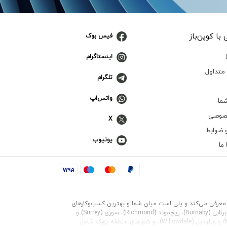
با کوپن‌باز
فیس بوک
اینستاگرام
متداول
تلگرام
واتس‌اپ
ما
صوصی
X
 ضوابط
یوتیوب
ما
 شما معرفی می‌کند و پلی است میان شما و بهترین کسب‌وکارهای
برنابی (Burnaby)
،
ریچموند (Richmond)
،
سوری (Surrey)
و
و
ویلودیل (Willowdale)
، و شهرهای منطقه یورک شامل