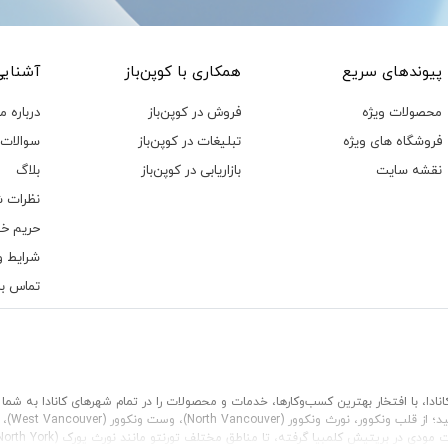
پیوند‌های سریع
همکاری با کوپن‌باز
آشنایی 
محصولات ویژه
فروش در کوپن‌باز
درباره ما
فروشگاه های ویژه
تبلیغات در کوپن‌باز
سوالات 
نقشه سایت
بازاریابی در کوپن‌باز
بلاگ
نظرات ش
حریم خ
شرایط و
تماس با 
ان کانادا، با افتخار بهترین کسب‌وکارها، خدمات و محصولات را در تمام شهرهای کانادا به
ید؛ از قلب
ونکوور
،
نورث ونکوور (North Vancouver)
،
وست ونکوور (West Vancouver)
،
ت مودی
در بریتیش کلمبیا گرفته، تا مناطق مختلف
تورنتو
مانند
نورث یورک (North York)