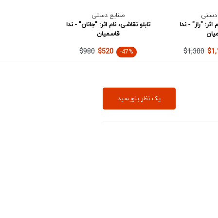
 دستی
صنایع دستی
اثر: "راز" - ندا
تابلو نقاشی، نام اثر: "جانان" - ندا
یان
قاسمیان
$980
$1,300
$520
$1,
-47%
یک نظر بنویسید