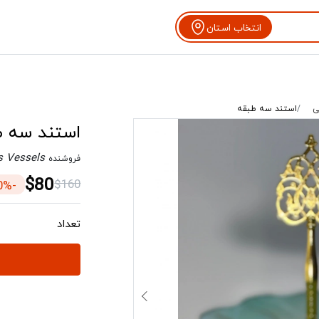
انتخاب استان
ی
استند سه طبقه
استند سه ط
s Vessels
فروشنده
$80
$160
-50%
تعداد