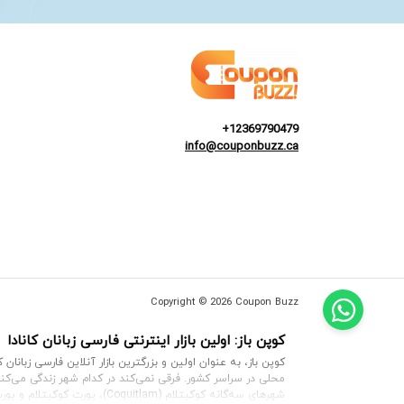
+12369790479
info@couponbuzz.ca
Copyright © 2026 Coupon Buzz
کوپن باز: اولین بازار اینترنتی فارسی زبانان کانادا
کوپن باز، به عنوان اولین و بزرگترین بازار آنلاین فارسی زبان
محلی در سراسر کشور. فرقی نمی‌کند در کدام شهر زندگی می‌کن
شهرهای سه‌گانه
کوکیتلام (Coquitlam)
،
پورت کوکیتلام
و
پور