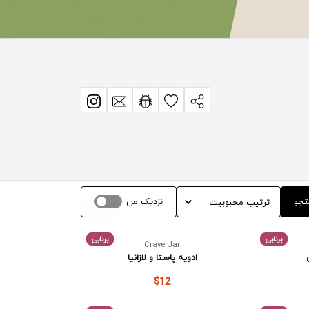
تجو
نزدیک من
برنابی
برنابی
Crave Jar
ادویه پاستا و لازانیا
$12