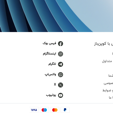
با کوپن‌باز
فیس بوک
اینستاگرام
متداول
تلگرام
واتس‌اپ
ما
صوصی
X
 ضوابط
یوتیوب
ما