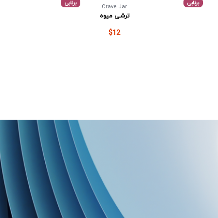
برنابی
برنابی
Crave Jar
ترشی میوه
$12