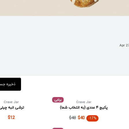
Apr 2
ذخیره جس
برنابی
Crave Jar
Crave Jar
پکیج ۴ عددی (به انتخاب شما)
ترشی انبه چیلی
$12
$48
$40
-17%