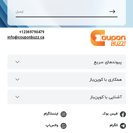
+12369790479
info@couponbuzz.ca
پیوند‌های سریع
همکاری با کوپن‌باز
آشنایی با کوپن‌باز
فیس بوک
اینستاگرام
تلگرام
واتس‌اپ